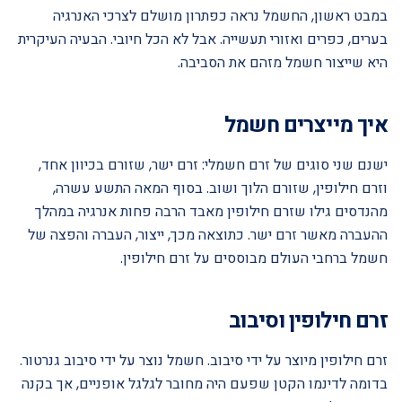
במבט ראשון, החשמל נראה כפתרון מושלם לצרכי האנרגיה
בערים, כפרים ואזורי תעשייה. אבל לא הכל חיובי. הבעיה העיקרית
היא שייצור חשמל מזהם את הסביבה.
איך מייצרים חשמל
ישנם שני סוגים של זרם חשמלי: זרם ישר, שזורם בכיוון אחד,
וזרם חילופין, שזורם הלוך ושוב. בסוף המאה התשע עשרה,
מהנדסים גילו שזרם חילופין מאבד הרבה פחות אנרגיה במהלך
ההעברה מאשר זרם ישר. כתוצאה מכך, ייצור, העברה והפצה של
חשמל ברחבי העולם מבוססים על זרם חילופין.
זרם חילופין וסיבוב
זרם חילופין מיוצר על ידי סיבוב. חשמל נוצר על ידי סיבוב גנרטור.
בדומה לדינמו הקטן שפעם היה מחובר לגלגל אופניים, אך בקנה