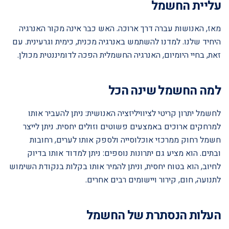
עליית החשמל
מאז, האנושות עברה דרך ארוכה. האש כבר אינה מקור האנרגיה
היחיד שלנו. למדנו להשתמש באנרגיה מכנית, כימית וגרעינית. עם
זאת, בחיי היומיום, האנרגיה החשמלית הפכה לדומיננטית מכולן.
למה החשמל שינה הכל
לחשמל יתרון קריטי לציוויליזציה האנושית: ניתן להעביר אותו
למרחקים ארוכים באמצעים פשוטים וזולים יחסית. ניתן לייצר
חשמל רחוק ממרכזי אוכלוסייה ולספק אותו לערים, רחובות
ובתים. הוא מציע גם יתרונות נוספים: ניתן למדוד אותו בדיוק
לחיוב, הוא בטוח יחסית, וניתן להמיר אותו בקלות בנקודת השימוש
לתנועה, חום, קירור ויישומים רבים אחרים.
העלות הנסתרת של החשמל