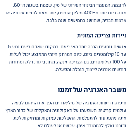
לדוגמה, המעמד הבינוני העירוני של סין, שצמח בשנות ה-80,
מונה כיום יותר מ-400 מיליון אנשים, יותר מאוכלוסיית אירופה או
ארצות הברית, שהושג בחמישים שנה בלבד.
ניידות וצריכה המונית
אנשים נוסעים הרבה יותר מאי פעם. במקום שאדם פעם נסע 5
עד 10 קילומטרים ביום, כיום המרחק היומי הממוצע יכול לעלות
על 100 קילומטרים. גם הצריכה זינקה. מזון, ביגוד, דלק וסחורות
דורשים אנרגיה לייצור, הובלה והפעלה.
משבר האנרגיה של זמננו
סיפוק דרישות האנרגיה של מיליארדים הפך את הזיהום לבעיה
עולמית קריטית. השפעתו על האקולוגיה והאקלים של כדור הארץ
אינה ניתנת עוד להתעלמות. ההשלכות עמוקות ומרחיקות לכת,
ודורנו נאלץ להתמודד איתן. עכשיו או לעולם לא.