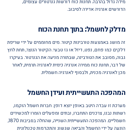
מידה גדול בהרבה. תחנות כוח דורשות גנרטורים עצומים,
הדורשים אנרגיה אדירה לסיבוב.
מדלק לחשמל: בתוך תחנת הכוח
זה מושג באמצעות טורבינות קיטור. מים מחוממים על ידי שריפת
דלקים כמו פחם, נפט, דיזל או גז טבעי. הקיטור הנוצר, תחת לחץ
גבוה, מסובב את הטורבינה, שבתורה מניעה את הגנרטור. בעיקרו
של דבר, תחנת כוח ממירה אנרגיה כימית לאנרגיה תרמית, לאחר
מכן לאנרגיה מכנית, ולבסוף לאנרגיה חשמלית.
המהפכה התעשייתית ועידן החשמל
מערכת זו עבדה היטב באופן יוצא דופן. חברות חשמל הוקמו,
רשתות נבנו, צרכנים התחברו, ובתים ומפעלים הומרו למכשירים
חשמליים. המהפכה התעשייתית השנייה, שהחלה בסביבות 1870,
הונעה על ידי החשמל והביאה שגשוג והתקדמות טכנולוגית