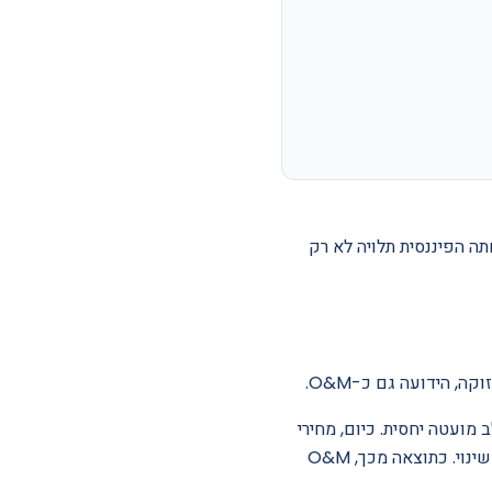
תה הפיננסית תלויה לא רק
, הידועה גם כ-O&M.
ון היו גבוהים מאוד, עלויות ה-O&M קיבלו תשומת לב מועטה יחסית. כיום, מחירי
פאנלים, עלויות ממירים ושיעורי מימון ירדו לשפל היסטורי, בעוד שעלויות ה-O&M נשארו ברובן ללא שינוי. כתוצאה מכך, O&M