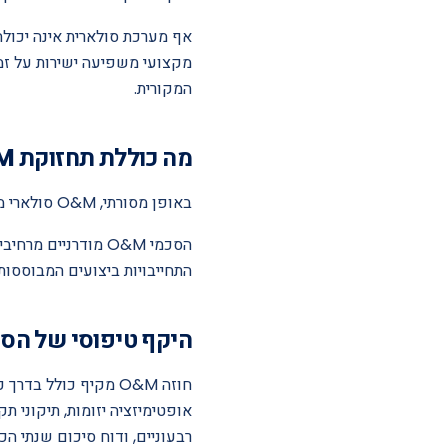
אף מערכת סולארית אינה יכול
מקצועי משפיעה ישירות על זמי
המקורית.
מה כוללת תחזוקת O&M סולארית?
באופן מסורתי, O&M סולארי מורכב משלוש פעילויות ליבה: ניטור ביצועים, ניקוי פאנלים, וזיהוי תקלות ותיקונן.
הסכמי O&M מודרניי
התחייבויות ביצועים המבוססות 
היקף טיפוסי של הסכם 
חוזה O&M מקיף כולל 
רבעוניים, ודוח סיכום שנתי הכו