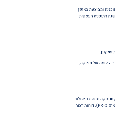
וכננת ומבוצעת באופן
שגת התוכנית העסקית
יזציה יזומה של תפוקה,
ם, תחזוקה מונעת ופעולות
אופטימיזציה יזומות, תיקוני תקלות ופתרון בעיות, התחייבות ליעדי ביצועים מוסכמים (בדרך כלל מבוטאים כ-PR), דוחות ייצור